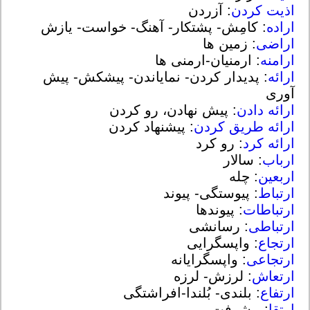
اذیت کردن
: آزردن
اراده
: کامِش- پشتکار- آهنگ- خواست- یازش
اراضی
: زمین ها
ارامنه
: ارمنیان-ارمنی ها
ارائه
: پدیدار کردن- نمایاندن- پیشکش- پیش
آوری
ارائه دادن
: پیش نهادن، رو کردن
ارائه طریق کردن
: پیشنهاد کردن
ارائه کرد
: رو کرد
ارباب
: سالار
اربعین
: چله
ارتباط
: پیوستگی- پیوند
ارتباطات
: پیوندها
ارتباطی
: رسانشی
ارتجاع
: واپسگرایی
ارتجاعی
: واپسگرایانه
ارتعاش
: لرزش- لرزه
ارتفاع
: بلندی- بُلندا-افراشتگی
ارتقا
: پیشرفت