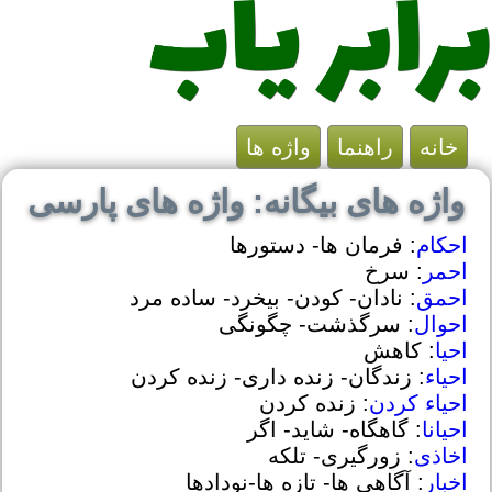
خانه
راهنما
واژه ها
واژه های بیگانه: واژه های پارسی
احکام
: فرمان ها- دستورها
احمر
: سرخ
احمق
: نادان- کودن- بیخرد- ساده مرد
احوال
: سرگذشت- چگونگی
احیا
: کاهش
احیاء
: زندگان- زنده داری- زنده کردن
احیاء کردن
: زنده کردن
احیانا
: گاهگاه- شاید- اگر
اخاذی
: زورگیری- تلکه
اخبار
: آگاهی ها- تازه ها-نودادها