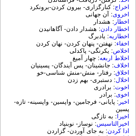
اخراج
: کنارگزاری- بیرون کردن-برونکرد
اخروی
: آن جهانی
اخطار
: هشدار
اخطار دادن
: هشدار دادن- آگاهانیدن
اخطاریه
: یادبرگ
اخفاء
: نهفتن- پنهان کردن- نهان کردن
اخلاص
: یکرنگی- پاکدلی
اخلاط اربعه
: چهار آمیغ
اخلاف
: جانشینان- پس آیندگان- پسینیان
اخلاق
: رفتار- منش-منش شناسی-خو
اخلال
: دستبری- بهم زدن
اخوت
: برادری
اخوی
: برادر
اخیر
: پایانی- فرجامین- واپسین- واپسینه- تازه-
پسین
اخیرا
: به تازگی
اخیرالتاسیس
: نوساز- نوبنیاد
ادا کردن
: به جای آوردن- گزاردن