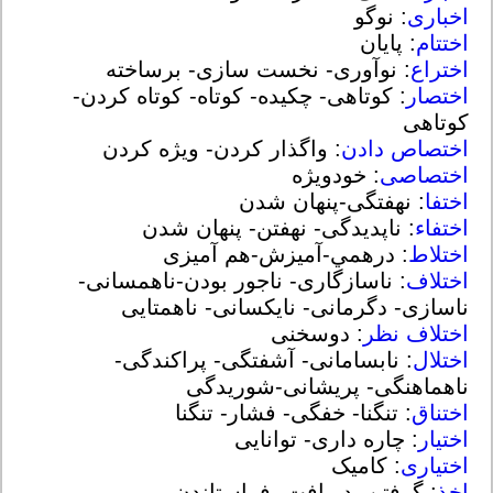
اخباری
: نوگو
اختتام
: پایان
اختراع
: نوآوری- نخست سازی- برساخته
اختصار
: کوتاهی- چکیده- کوتاه- کوتاه کردن-
کوتاهی
اختصاص دادن
: واگذار کردن- ویژه کردن
اختصاصی
: خودویژه
اختفا
: نهفتگی-پنهان شدن
اختفاء
: ناپدیدگی- نهفتن- پنهان شدن
اختلاط
: درهمي-آميزش-هم آمیزی
اختلاف
: ناسازگاری- ناجور بودن-ناهمسانی-
ناسازی- دگرمانی- نایکسانی- ناهمتایی
اختلاف نظر
: دوسخنی
اختلال
: نابسامانی- آشفتگی- پراکندگی-
ناهماهنگی- پریشانی-شوریدگی
اختناق
: تنگنا- خفگی- فشار- تنگنا
اختیار
: چاره داری- توانایی
اختیاری
: کامیک
اخذ
: گرفتن- دریافت- فراستاندن