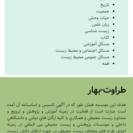
تاریخ
جمعیت
حیات وحش
زبان علمی
زیست شناسی
کتاب
مسائل آموزشی
مسائل اجتماعی و محیط زیست
مسائل عمومی محیط زیست
همه
طراوت-بهار
هدف اين موسسه همان طور که در آگهي تاسيس و اساسنامه آن آمده
است عبارت است از فعاليت در زمينه آموزش و پژوهش و ترويج و
مشاوره زيست محيطي و همکاري با کليه ارگان هاي دولتي و دانشگاهي
داخلي و موسسات پژوهشي و زيست محيطي بين المللي در زمينه
اجراي طرح هاي مختلف زيست محيطي در جهت ارتقاي دانش زيست