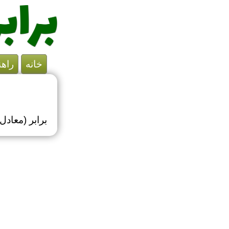
خانه
راهن
برابر (معاد