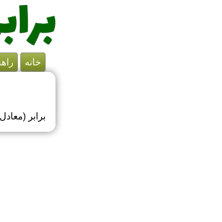
خانه
راهن
برابر (معاد