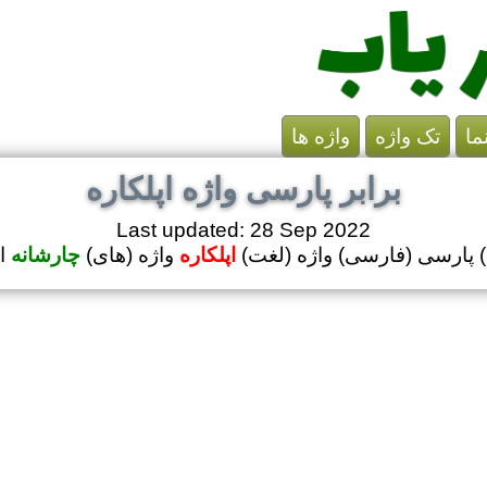
ما
تک واژه
واژه ها
برابر پارسی واژه اپلکاره
Last updated: 28 Sep 2022
ل) پارسی (فارسی) واژه (لغت)
اپلکاره
واژه (های)
چارشانه
ا