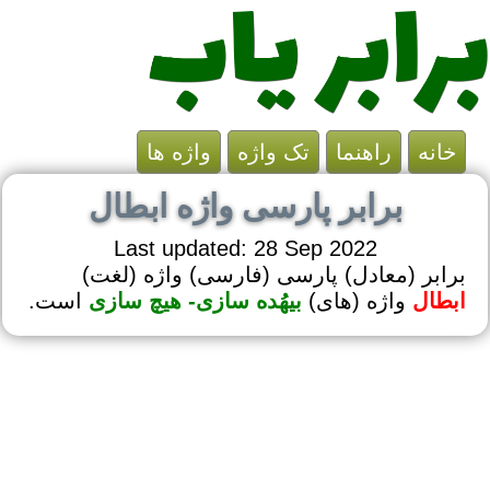
خانه
راهنما
تک واژه
واژه ها
برابر پارسی واژه ابطال
Last updated: 28 Sep 2022
برابر (معادل) پارسی (فارسی) واژه (لغت)
ابطال
واژه (های)
بیهُده سازی- هیچ سازی
است.