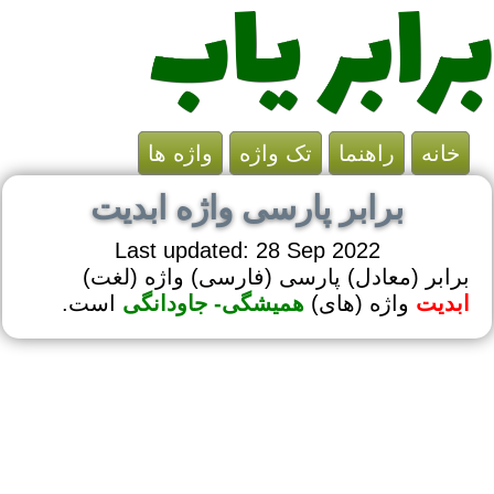
خانه
راهنما
تک واژه
واژه ها
برابر پارسی واژه ابدیت
Last updated: 28 Sep 2022
برابر (معادل) پارسی (فارسی) واژه (لغت)
ابدیت
واژه (های)
همیشگی- جاودانگی
است.