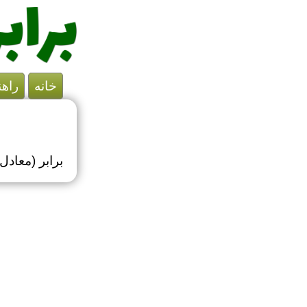
خانه
راهن
برابر (معاد