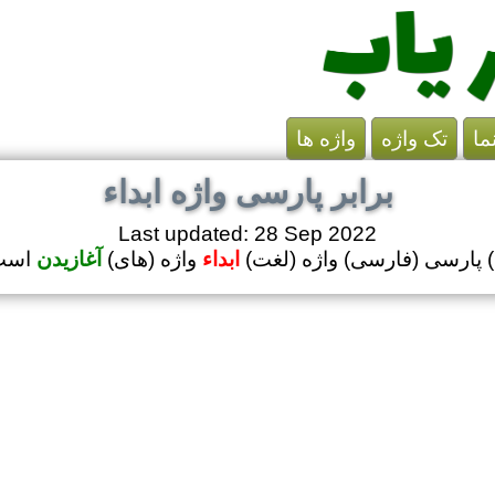
ما
تک واژه
واژه ها
برابر پارسی واژه ابداء
Last updated: 28 Sep 2022
ل) پارسی (فارسی) واژه (لغت)
ابداء
واژه (های)
آغازیدن
است