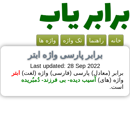
خانه
راهنما
تک واژه
واژه ها
برابر پارسی واژه ابتر
Last updated: 28 Sep 2022
برابر (معادل) پارسی (فارسی) واژه (لغت)
ابتر
واژه (های)
آسیب دیده- بی فرزند- دُمبُریده
است.