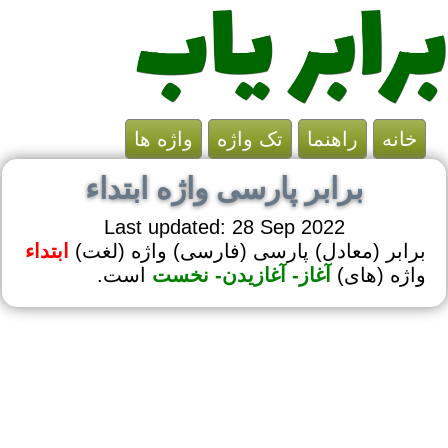
خانه
راهنما
تک واژه
واژه ها
برابر پارسی واژه ابتداء
Last updated: 28 Sep 2022
برابر (معادل) پارسی (فارسی) واژه (لغت)
ابتداء
واژه (های)
آغاز- آغازیدن- نخست
است.