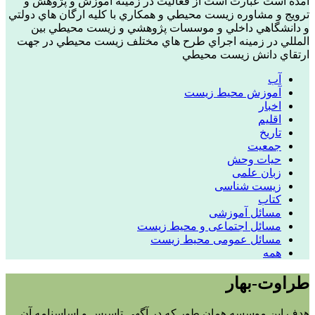
آمده است عبارت است از فعاليت در زمينه آموزش و پژوهش و
ترويج و مشاوره زيست محيطي و همکاري با کليه ارگان هاي دولتي
و دانشگاهي داخلي و موسسات پژوهشي و زيست محيطي بين
المللي در زمينه اجراي طرح هاي مختلف زيست محيطي در جهت
ارتقاي دانش زيست محيطي
آب
آموزش محیط زیست
اخبار
اقلیم
تاریخ
جمعیت
حیات وحش
زبان علمی
زیست شناسی
کتاب
مسائل آموزشی
مسائل اجتماعی و محیط زیست
مسائل عمومی محیط زیست
همه
طراوت-بهار
هدف اين موسسه همان طور که در آگهي تاسيس و اساسنامه آن