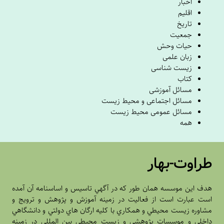
اخبار
اقلیم
تاریخ
جمعیت
حیات وحش
زبان علمی
زیست شناسی
کتاب
مسائل آموزشی
مسائل اجتماعی و محیط زیست
مسائل عمومی محیط زیست
همه
طراوت-بهار
هدف اين موسسه همان طور که در آگهي تاسيس و اساسنامه آن آمده
است عبارت است از فعاليت در زمينه آموزش و پژوهش و ترويج و
مشاوره زيست محيطي و همکاري با کليه ارگان هاي دولتي و دانشگاهي
داخلي و موسسات پژوهشي و زيست محيطي بين المللي در زمينه