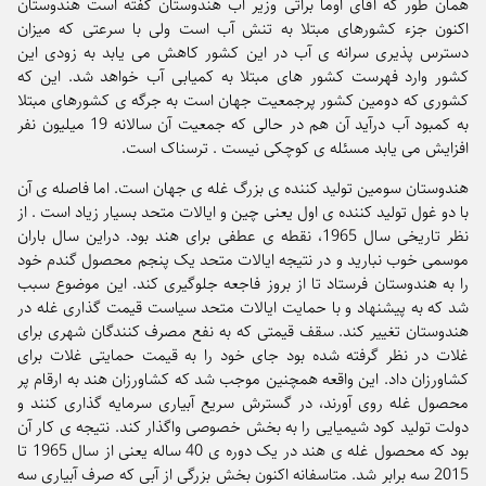
همان طور که آقای اوما براتی وزیر آب هندوستان گفته است هندوستان
اکنون جزء کشورهای مبتلا به تنش آب است ولی با سرعتی که میزان
دسترس پذیری سرانه ی آب در این کشور کاهش می یابد به زودی این
کشور وارد فهرست کشور های مبتلا به کمیابی آب خواهد شد. این که
کشوری که دومین کشور پرجمعیت جهان است به جرگه ی کشورهای مبتلا
به کمبود آب درآید آن هم در حالی که جمعیت آن سالانه 19 میلیون نفر
افزایش می یابد مسئله ی کوچکی نیست . ترسناک است.
هندوستان سومین تولید کننده ی بزرگ غله ی جهان است. اما فاصله ی آن
با دو غول تولید کننده ی اول یعنی چین و ایالات متحد بسیار زیاد است . از
نظر تاریخی سال 1965، نقطه ی عطفی برای هند بود. دراین سال باران
موسمی خوب نبارید و در نتیجه ایالات متحد یک پنجم محصول گندم خود
را به هندوستان فرستاد تا از بروز فاجعه جلوگیری کند. این موضوع سبب
شد که به پیشنهاد و با حمایت ایالات متحد سیاست قیمت گذاری غله در
هندوستان تغییر کند. سقف قیمتی که به نفع مصرف کنندگان شهری برای
غلات در نظر گرفته شده بود جای خود را به قیمت حمایتی غلات برای
کشاورزان داد. این واقعه همچنین موجب شد که کشاورزان هند به ارقام پر
محصول غله روی آورند، در گسترش سریع آبیاری سرمایه گذاری کنند و
دولت تولید کود شیمیایی را به بخش خصوصی واگذار کند. نتیجه ی کار آن
بود که محصول غله ی هند در یک دوره ی 40 ساله یعنی از سال 1965 تا
2015 سه برابر شد. متاسفانه اکنون بخش بزرگی از آبی که صرف آبیاری سه