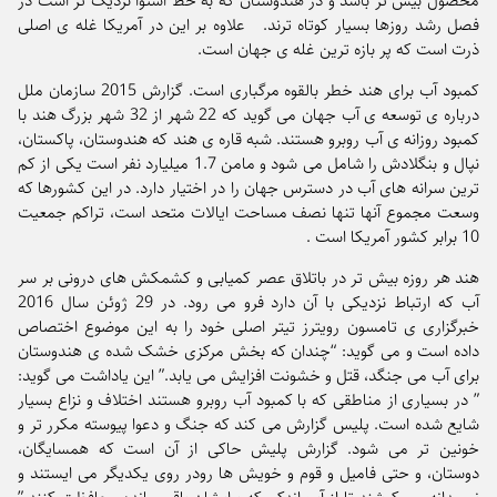
محصول بیش تر باشد و در هندوستان که به خط استوا نزدیک تر است در
فصل رشد روزها بسیار کوتاه ترند. علاوه بر این در آمریکا غله ی اصلی
ذرت است که پر بازه ترین غله ی جهان است.
کمبود آب برای هند خطر بالقوه مرگباری است. گزارش 2015 سازمان ملل
درباره ی توسعه ی آب جهان می گوید که 22 شهر از 32 شهر بزرگ هند با
کمبود روزانه ی آب روبرو هستند. شبه قاره ی هند که هندوستان، پاکستان،
نپال و بنگلادش را شامل می شود و مامن 1.7 میلیارد نفر است یکی از کم
ترین سرانه های آب در دسترس جهان را در اختیار دارد. در این کشورها که
وسعت مجموع آنها تنها نصف مساحت ایالات متحد است، تراکم جمعیت
10 برابر کشور آمریکا است .
هند هر روزه بیش تر در باتلاق عصر کمیابی و کشمکش های درونی بر سر
آب که ارتباط نزدیکی با آن دارد فرو می رود. در 29 ژوئن سال 2016
خبرگزاری ی تامسون رویترز تیتر اصلی خود را به این موضوع اختصاص
داده است و می گوید: “چندان که بخش مرکزی خشک شده ی هندوستان
برای آب می جنگد، قتل و خشونت افزایش می یابد.” این یاداشت می گوید:
” در بسیاری از مناطقی که با کمبود آب روبرو هستند اختلاف و نزاع بسیار
شایع شده است. پلیس گزارش می کند که جنگ و دعوا پیوسته مکرر تر و
خونین تر می شود. گزارش پلیش حاکی از آن است که همسایگان،
دوستان، و حتی فامیل و قوم و خویش ها رودر روی یکدیگر می ایستند و