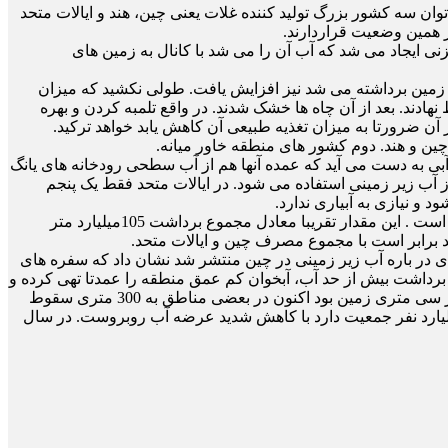
می توان سه کشور بزرگ تولید کننده غلات یعنی چین، هند و ایالات متحد
در همین وضعیت قراردارند.
 این کار مخزنی ایجاد می شد که آب آن را می شد با کانال به زمین های
یر زمین برداشته می شد نيز افزایش یافت. طولی نکشید که میزان
ادند. بعد از آن چاه ها خشک شدند. در واقع تلمبه کردن و بهره
 آن ضرورتا به میزان تغذیه طبیعی آن کاهش یابد خواهد ترکید.
چین و هند. دوم کشور های منطقه خاور میانه.
بی به دست می آید که عمده آنها هم از آب سطحی رودخانه های یانگ
ز آب زیر زمینی استفاده می شود. در ایالات متحد فقط یک پنجم
و نیازی به آبیاری ندارد.
از نظر میزان بهره برداری از آب های زیر زمینی، سهم هندوستان با برداشت 210 میلیارد متر مکعب در سال از همه کشورهای جهان بیش تر است . این مقدار تقریبا معادل مجموع برداشت 105میلیارد متر
آب زیر زمینی از هم اکنون نیز آینده ی تولید غله در شمال چین را به خطر انداخته است. بررسی ای که در سال 2001 میلادی در باره آب زیر زمینی در چین منتشر شد نشان داد که سفره های
برداشت بیش از حد آب، آبخوان کم عمق منطقه را عمدتا تهی کرده و
کشاورزان را وادار کرده در جستجوی آب به آبخوان عمیق منطقه که تجدید شدنی نیست پناه ببرند. سفره آب زیر دشت شمال چین که قبلا در سی متری زمین بود اکنون در بعضی مناطق به 300 متری سقوط
 چاه های کم عمق همگی خشک و رها شده اند و کشاورزان ناچار شده اند که چاه های عمیق تری حفر کنند. چین که قریب 1.4 میلیارد نفر جمعیت دارد با کاهش شدید عرضه آب روبروست. در سال