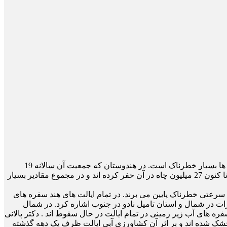
هرچند کمبود آب چین بسیار جدی است، کمبود آب هند از آن هم هشدار دهنده تر است زیرا در این کشورحاشیه بین مصرف غذا و بقای انسان ها بسیار خطرناک است. در هندوستان که جمعیت آن سالانه 19
میلیون نفر رشد می کند آبیاری عمدتا به آب زیر زمینی متکی است و چون در این کشور هیچ محدودیتی برای حفر چاه وجود ندارد کشاورزان تا کنون 27 میلیون چاه در آن حفر کرده اند و در مجموع مقادیر بسیار
ا سرعتی خطرناک پایین می برند. در تمام ایالت های هند سفره های
جرات در شمال و استان تامیل نادو در جنوب اشاره کرد. در شمال
ل سقوط می کنند. در تامیل نادو یعنی ایالتی که 72 میلیون نفر جمعیت دارد سفره های آب زیر زمینی در تمام ایالت در حال سقوط اند . دکتر پالانی
ه نوعا چاه هایی کم عمق هستند خشک شده اند و بر اثر آن کشاورزی آبی ایالت ظرف یک دهه گذشته