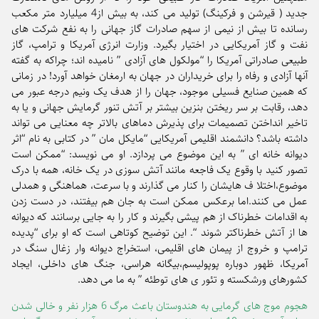
جدید ( قیرشن و فرکینگ) تولید می کند، به بیش از4 میلیارد متر مکعب
رسانده تا بیش از نیمی از سهم صادرات گاز جهانی را به نفع شرکت های
نفت و گاز آمریکایی در اختیار بگیرد. وزارت انرژی آمریکا و ترامپ، گاز
طبیعی صادراتی آمریکا را “مولکول های آزادی ” نامیده اند؛ چراکه به گفته
آنها آزادی و رفاه را برای خریداران در جهان به ارمغان خواهد آورد! در زمانی
که همین صنایع فسیلی موجود، جهان را از هدف یک ونیم درجه عبور می
دهد، رقابت بر سر ریختن بنزین بیشتر بر آتش تنور گرمایش جهانی و یا به
تاخیر انداختن تصمیمات برای پذیرش دماهای بالاتر چه معنایی می تواند
داشته باشد؟ دانشمند اقلیمی آمریکایی “مایکل مان ” در کتابی به نام “اثر
دیوانه خانه ای ” به این موضوع می پردازد. او می نویسد: “ممکن است
تصور کنید با وقوع یک فاجعه مانند آتش سوزی در یک خانه، همه با درک
موضوع،اختلا ف هایشان را کنار می گذارند و با سرعت، هماهنگی و همدلی
عمل می کنند.اما برعکس ممکن است به جان هم بیفتند، در دست زدن
به اقدامات خطرناک از هم پیشی بگیرند و کار را به جایی برسانند که دیوانه
ها از آتش خطرناکتر شوند “. این توضیح کوتاهی است که او برای “پدیده
ترامپ و خروج از پیمان های اقلیمی، استخراج دیوانه وار زغال سنگ در
آمریکا، ظهور دوباره پوپولیسم،بیگانه هراسی، جنگ های داخلی، ایجاد
کشورهای ورشکسته و تئور ی های توطئه ” به ما می دهد.
هجوم موج های گرمایی به هندوستان باعث مرگ 6 هزار نفر و خالی شدن