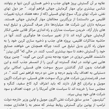
علاوه بر آن گسترش پروژ ههای جذب و ذخیر هسازی کربن تنها م یتوانند
شانس بیشتری برای مهار گرمایش جهانی فراهم آورند. ” جز دول تهای
نفتی، شرک تهای بزرگ سوخ تهای فسیلی (که از دهه هفتاد درباره تغییرات
اقلیمی می دانستند) از بزرگترین مخالفان مهار گرمایش جهانی هستند.
سرمایه داران این شرکت ها، میلیاردها دلار صرف گسترش و تبلیغ ایده
های بازار آزاد، خریدن سیاست مداران و راه اندازی مراکز قلابی علمی انکار
گرمایش جهانی کرده اند تا از تغییر سیاست ها جلوگیری کنند. آنها در
حاشیه مذاکرات اقلیمی، پروژه های جذب و ذخیره سازی کربن خود را به
عنوان راه کاری بدیل تبلیغ می کنند؛ چراکه همچنان می خواهند صنایع
خود را گسترش دهند تا سود بیشتری کسب کنند. در حالی که” گلن پیترز ”
دانشمند اقلیمی نروژی در حوزه بودجه بندی کربن می گوید: ” چنین پروژه
هایی نمی توانند در ابعاد گسترده ای کربن را از اتمسفر جذب کنند و این
اقدامات بدون کنار گذاشتن سریع سوخت های فسیلی، امکانی برای
دستیابی به اهداف یک ونیم درجه و حتی دو درجه فراهم نمی کنند “. در
صدر قدرتمندترین شرکت های بزرگ سوخت های فسیلی، دو شرکت اگزون
موبیل و برادران کخ قرار دارند که باید اعتراف کرد کاخ سفید، کنگره و
مجلس سنا را خریده اند تا سیاست های آمریکا را در جهت اهداف و سود
شرکت های خود پیش ببرند.
“تیلرسون ” مدیر سابق شرکت نفتی اگزون موبیل و اولین وزیر خارجه دولت
ترامپ از پوتین برای گسترش روابط بیشتر که منجر به را هاندازی مجدد