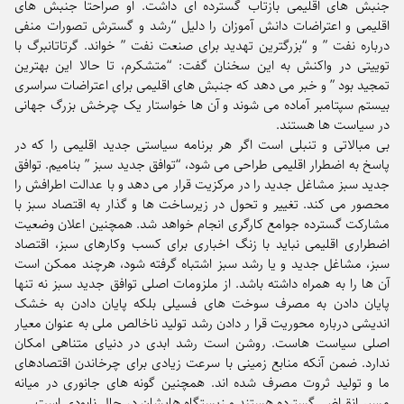
جنبش های اقلیمی بازتاب گسترده ای داشت. او صراحتا جنبش های
اقلیمی و اعتراضات دانش آموزان را دلیل “رشد و گسترش تصورات منفی
درباره نفت ” و “بزرگترین تهدید برای صنعت نفت ” خواند. گرتاتانبرگ با
توییتی در واکنش به این سخنان گفت: “متشکرم، تا حالا این بهترین
تمجید بود ” و خبر می دهد که جنبش های اقلیمی برای اعتراضات سراسری
بیستم سپتامبر آماده می شوند و آن ها خواستار یک چرخش بزرگ جهانی
در سیاست ها هستند.
بی مبالاتی و تنبلی است اگر هر برنامه سیاستی جدید اقلیمی را که در
پاسخ به اضطرار اقلیمی طراحی می شود، “توافق جدید سبز ” بنامیم. توافق
جدید سبز مشاغل جدید را در مرکزیت قرار می دهد و با عدالت اطرافش را
محصور می کند. تغییر و تحول در زیرساخت ها و گذار به اقتصاد سبز با
مشارکت گسترده جوامع کارگری انجام خواهد شد. همچنین اعلان وضعیت
اضطراری اقلیمی نباید با زنگ اخباری برای کسب وکارهای سبز، اقتصاد
سبز، مشاغل جدید و یا رشد سبز اشتباه گرفته شود، هرچند ممکن است
آن ها را به همراه داشته باشد. از ملزومات اصلی توافق جدید سبز نه تنها
پایان دادن به مصرف سوخت های فسیلی بلکه پایان دادن به خشک
اندیشی درباره محوریت قرا ر دادن رشد تولید ناخالص ملی به عنوان معیار
اصلی سیاست هاست. روشن است رشد ابدی در دنیای متناهی امکان
ندارد. ضمن آنکه منابع زمینی با سرعت زیادی برای چرخاندن اقتصادهای
ما و تولید ثروت مصرف شده اند. همچنین گونه های جانوری در میانه
مسیر انقراضی گسترده هستند و زیستگاه هایشان در حال نابودی است.