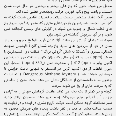
سرد به جریان افتاده از قطب شمال و گرینلند
مختل می شود. جایی که یخ های بیشتر و بیشتری در حال ذوب شدن
هستند و باعث پیج وتاب خوردن حرکت رودبادهای قطبی شده اند.
ضمن آنکه دقیقا مشخص نیست سرانجام تغییرات اقلیمی شدت گرفته به
کجا می انجامد. شدیدترین بازخوردهای مثبتی که منجر به ذوب سریع یخ
های قطب شمال و جنوب می شوند در گزارش های رسمی گنجانده نمی
شوند و بر آنها سرپوش گذاشته می شود. برای
نمونه دانشمندان گزارش می دهند، آزاد شدن قریب الوقوع حجم وسیعی از
متان در جو، از سرزمین های سابقا یخ زده شمال گان ( اقیانوس منجمد
شمالی، سیبری و آلاسکا) به شکل “آروغی بزرگ ” غلظت دی اکسیدکربن را
به هزار(ppm ) می رساند (در حالی که میزان کنونی غلظت دی اکسیدکربن
اکنون برابر با ppm) 412 ( و محدوده امن آن350 (ppm ( است(. این
میزان غلظت از دی اکسید کربن در اتمسفر به تنهایی باعث افزایش 8
درجه ای خواهد شد ( Dangerous Methane Mystery ). تحقیقات
چندین ساله دانشمندان از شمالگان نشان می دهد نشت متان از مناطقی
که به سرعت عاری از یخ می شوند سرعت
گرفته و در کمتر از یک دهه می تواند عاقبت گرمایش جهانی را به “پایان
جهانی ” و انقراض برای موجودات زنده تغییر دهد. معماران توافق جدید
سبز معتقدند گرچه ممکن است حرکت تاریخ بشری در آینده و در نهایت به
سمت عدالت باشد اما باید در نظر داشت پدیده های فیزیکی محدود به
زمان هستند. خانم “کورتز ” اخیرا در گفت وگویی توافق جدید سبز تلفنی با