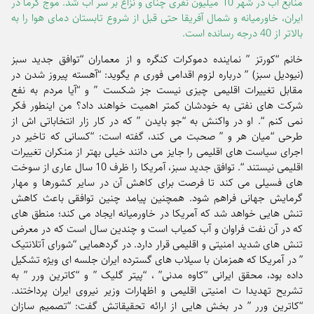
منابع آب در شهر 10 میلیون نفری چنای و نزاع بر سر آب شد. موج گرما در
ایران، خاورمیانه و شمال آفریقا حتی قبل از شروع تابستان دمای هوا را به
بالاتر از 40 درجه رسانده است.
خانم “کورتز ” نماینده دموکرات کنگره و از معماران “توافق جدید سبز
(نیودیل سبز) ” درباره لزوم اقدامی فوری م یگوید: “آهسته پیروز شدن در
مقابل تغییرات اقلیمی چیزی نیست جز شکست ” و “آیا مردم به نفع
شرکت های نفتی به خودشان کمتر اهمیت خواهند داد؟ من اینطور فکر
نمی کنم “. او در واکنش به “جو بایدن ” که در کار زار انتخاباتی اش از
طرحی “میان هر و ” صحبت می کند، گفته است: “کسانی که تاخیر در
اجرای سیاست های اقلیمی را جایز می دانند خیلی بهتر از منکران تغییرات
اقلیمی نیستند “. توافق جدید سبز، آمریکا را ظرف 10 سال عاری از سوخت
های فسیلی می کند تا فرصت برای کاهش آن در سایر کشورها و مهار
گرمایش جهانی فراهم شود. همچنین پیامد چنین توافقی باعث کاهش
تنش هایی خواهد شد که آمریکا در خاورمیانه ایجاد می کند؛ منطق های
که در آن نفت فراوان و آب کمیاب است و چندین سال است که در معرض
تنش های شدید امنیتی و اقلیمی قرار دارد. در گردهمایی “شورای آتلانتیک
” در آمریکا که همزمان با سیلاب های گسترده ایران جلسه ای ویژه تشکیل
داده بود، محقق ایرانی “کاوه مدنی” ، “پیتر گلیک ” و “کاترین ورر ” به
تشریح تهدیدا ت امنیتی اقلیمی و اظهارات وزیر نیروی ایران پرداختند.
“کاترین ورر ” در بخش هایی از ارائه تحقیقاتش گفت: “تصمیم سازان