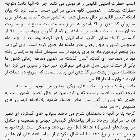
اغلب خطرات امنیتی اقلیمی را فراموش می کنند؛ چر اکه آنها کاملا متوجه
خطرات نیستند “. همچنین کاوه مدنی در این جلسه تاکید کرد که بیان
اینکه “تغییر اقلیم در حال تحمیل شدن به کشور است ” نباید بهانه ای برای
سرپوش گذاشتن بر ناکارآمدی ها در زمینه مدیریت منابع آب و مدیریت
بحران باشد. سیلاب های بی سابقه ای که از آخرین روزهای سال 97 از
گلستان تا خوزستان، تقریبا تمام ایران را فرا گرفته بود، بعد از چند ماه
همچنان کشور را دچار بحران های دامنه دار جدی کرده است. وزیر نیرو در
روز پنجم فروردین ماه که برای بازدید از سد سلیمان تنگه به مازندران رفته
بود در مصاحبه ای گفت: “سال گذشته در همین مقاطع زمانی کشور ما
یکی از خشک ترین سال های آبی نیم قرن اخیر خود را سپری می کرد، اما
بلافاصله پس از پشت سر گذاشتن این پدیده سخت که امروزه در ادبیات از
آن به عنوان ساختار اقلیمی
یاد می شود با چنین سیلاب های بزرگی روبه رو می شویم.این مساله
نتیجه تغییرات اقلیمی است که بر کره زمین در حال تحمیل شدن است.به
طوری که پس از گذر سال های خشک شدید بلافاصله ترسالی های
شدیدی رخ می دهد. ”
گرچه بنا بر آنچه دانشمندان شرح می دهند سیلاب های گسترده ای نظیر
آن چه در ایران رخ داد در اثر پیامدهای گرمایش جهانی و تضعیف و اختلال
در رودبادهای قطبی (Jet Stream ) رخ می دهد و ممکن است بارها دوباره
و حتی شدیدتر رخ دهد.اما استقبال نکردن از تمام یافته های آن ها در