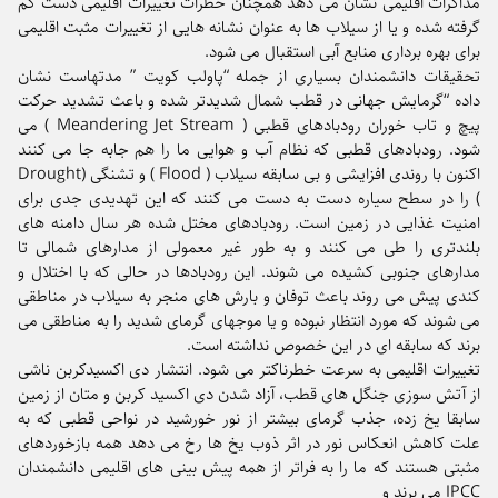
مذاکرات اقلیمی نشان می دهد همچنان خطرات تغییرات اقلیمی دست کم
گرفته شده و یا از سیلاب ها به عنوان نشانه هایی از تغییرات مثبت اقلیمی
برای بهره برداری منابع آبی استقبال می شود.
تحقیقات دانشمندان بسیاری از جمله “پاولب کویت ” مدتهاست نشان
داده “گرمایش جهانی در قطب شمال شدیدتر شده و باعث تشدید حرکت
پیچ و تاب خوران رودبادهای قطبی ( Meandering Jet Stream ) می
شود. رودبادهای قطبی که نظام آب و هوایی ما را هم جابه جا می کنند
اکنون با روندی افزایشی و بی سابقه سیلاب ( Flood ) و تشنگی (Drought
) را در سطح سیاره دست به دست می کنند که این تهدیدی جدی برای
امنیت غذایی در زمین است. رودبادهای مختل شده هر سال دامنه های
بلندتری را طی می کنند و به طور غیر معمولی از مدارهای شمالی تا
مدارهای جنوبی کشیده می شوند. این رودبادها در حالی که با اختلال و
کندی پیش می روند باعث توفان و بارش های منجر به سیلاب در مناطقی
می شوند که مورد انتظار نبوده و یا موجهای گرمای شدید را به مناطقی می
برند که سابقه ای در این خصوص نداشته است.
تغییرات اقلیمی به سرعت خطرناکتر می شود. انتشار دی اکسیدکربن ناشی
از آتش سوزی جنگل های قطب، آزاد شدن دی اکسید کربن و متان از زمین
سابقا یخ زده، جذب گرمای بیشتر از نور خورشید در نواحی قطبی که به
علت کاهش انعکاس نور در اثر ذوب یخ ها رخ می دهد همه بازخوردهای
مثبتی هستند که ما را به فراتر از همه پیش بینی های اقلیمی دانشمندان
IPCC می برند و