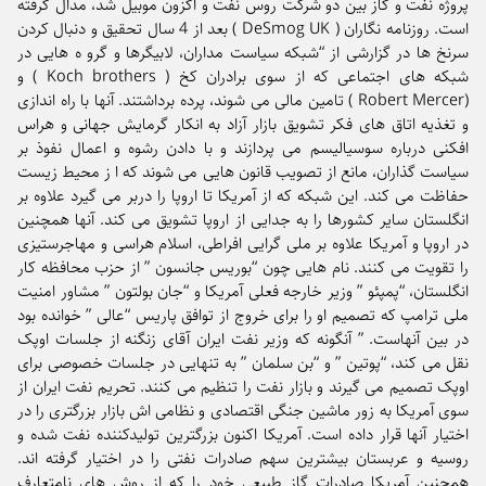
پروژه نفت و گاز بین دو شرکت روس نفت و اگزون موبیل شد، مدال گرفته
است. روزنامه نگاران ( DeSmog UK ) بعد از 4 سال تحقیق و دنبال کردن
سرنخ ها در گزارشی از “شبکه سیاست مداران، لابیگرها و گرو ه هایی در
شبکه های اجتماعی که از سوی برادران کخ ( Koch brothers ) و
(Robert Mercer ) تامین مالی می شوند، پرده برداشتند. آنها با راه اندازی
و تغذیه اتاق های فکر تشویق بازار آزاد به انکار گرمایش جهانی و هراس
افکنی درباره سوسیالیسم می پردازند و با دادن رشوه و اعمال نفوذ بر
سیاست گذاران، مانع از تصویب قانون هایی می شوند که ا ز محیط زیست
حفاظت می کند. این شبکه که از آمریکا تا اروپا را دربر می گیرد علاوه بر
انگلستان سایر کشورها را به جدایی از اروپا تشویق می کند. آنها همچنین
در اروپا و آمریکا علاوه بر ملی گرایی افراطی، اسلام هراسی و مهاجرستیزی
را تقویت می کنند. نام هایی چون “بوریس جانسون ” از حزب محافظه کار
انگلستان، “پمپئو ” وزیر خارجه فعلی آمریکا و “جان بولتون ” مشاور امنیت
ملی ترامپ که تصمیم او را برای خروج از توافق پاریس “عالی ” خوانده بود
در بین آنهاست. ” آنگونه که وزیر نفت ایران آقای زنگنه از جلسات اوپک
نقل می کند، “پوتین ” و “بن سلمان ” به تنهایی در جلسات خصوصی برای
اوپک تصمیم می گیرند و بازار نفت را تنظیم می کنند. تحریم نفت ایران از
سوی آمریکا به زور ماشین جنگی اقتصادی و نظامی اش بازار بزرگتری را در
اختیار آنها قرار داده است. آمریکا اکنون بزرگترین تولیدکننده نفت شده و
روسیه و عربستان بیشترین سهم صادرات نفتی را در اختیار گرفته اند.
همچنین آمریکا صادرات گاز طبیعی خود را که از روش های نامتعارف