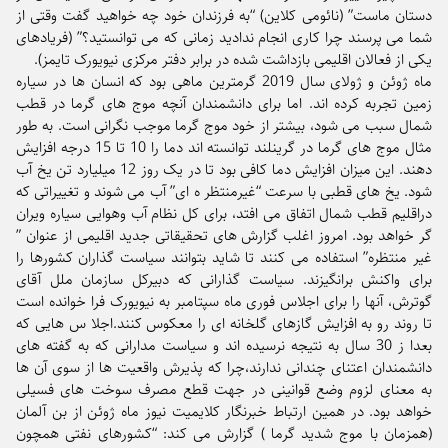
دستان ماست” (نائومی کلاین) “به فرزندان خود چه خواهید گفت وقتی از
شما می پرسند چرا کاری انجام ندادید زمانی که می توانستید؟” (فریادهای
یکی از فعالان اقلیمی بازداشت شده در برابر دفتر مرکزی نیویورک تایمز).
ماه ژوئن و ژولای سال 2019 گرمترین ماهی بود که انسان ها در سیاره
زمین تجربه کرده اند. اما برای دانشمندان آنچه موج های گرما در قطب
شمال سبب می شود، بیشتر از خود موج گرما موجب نگرانی است. به طور
مثال موج های گرما در گرینلند توانسته اند دما را 10 تا 15 درجه افزایش
دهند. این میزان افزایش دما کافی بود تا در یک روز 12 میلیارد تن یخ آب
شود. یخ های قطبی با سرعت “غیرمنتظر ه ای” آب می شوند و تغییراتی که
دراقلیم قطب شمال اتفاق می افتد، برای کل نظام آب وهوایی سیاره ویران
گر خواهد بود. امروز اغلب گزارش های تحقیقاتی جدید اقلیمی از عنوان ”
غیر منتظره” استفاده می کنند تا شاید بتوانند سیاست گذاران کشورها را
برای واکنش برانگیزند. سیاست گذارانی که دبیرکل سازمان ملل آقای
گوترش، آنها را برای اجلاس فوری ماه سپتامبر به نیویورک فرا خوانده است
تا روند رو به افزایش گازهای گلخانه ای را معکوس کنند.اجلا س هایی که
بعدا ز 30 سال به نتیجه نرسیده اند و سیاست مدارانی که به گفته های
دانشمندان اعتنای چندانی ندارند،چرا که پذیرش واقعیت ها از سوی آن ها
به معنای لزوم وضع قوانینی در جهت قطع مصرف سوخت های فسیلی
خواهد بود. در همین ارتباط خبرنگار کلایمیت نیوز ماه ژوئن از بن آلمان
(همزمان با موج شدید گرما ) گزارش می کند: “کشورهای نفتی همچون