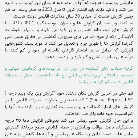
هایشان بنویسند؛ هرچند که آنها در مصاحبه هایشان این تهدیدات را تایید
می کنند و تاکید دارند باید انتشار کربن تا سال 2050 به صفر برسد. اما هم
چنین گزارش هاست که مبنای 30 سال مذاکرات اقلیمی دولت هاست.
به گفته ویر استاران گزارش ها و ناظران، نویسندگان( IPCC ) اغلب با
گزارش های محتاطانه اعتباری برای خود می خرند و یا برای خوشایند
آلایندگان (که از هیچ اقدامی برای سرپوش گذاشتن بر حقایق علمی نمی
گذرند) گزارش ها را طوری جرح و تعدیل می کنند تا مورد پسند کشورهایی
قرارگیرد که تمایل ندارند انتشار گازهای گلخانه ای خود را کم کنند یا
درآمدهای صادرات نفتی و گاز خود را از دست دهند.
گرچه سیلاب های گسترده در ایران در اثر پیامدهای گرمایش جهانی و
تضعیف و اختلال در رودبادهای قطبی رخ داد اما همچنان خطرات تغییرات
اقلیمی دست کم گرفته می شود.
آنها حتی در آخرین گزارش تکان دهنده خود “گزارش ویژه یک ونیم درجه (
Special Report 1.5C) ” که شدیدترین خطرات تغییرات اقلیمی را در
گزارش های اصلی گنجانده و برای سیاست گذاران تدوین کرده بود، آنها را
کم اهمیت جلوه داده یا از قلم انداختند.
با این حال گزارش اصلی روشن می کند پذیرفتن افزایش دما تا۲ درجه
سانتیگراد، باعث عواقب ویرانگری از جمله افزایش سطح دریاها، گسترش
بیابان ها، از دست دادن زیستگاه های طبیعی و گونه ها، کاهش پهنه های