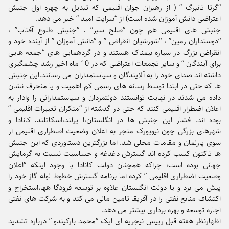
“گرتا تانبرگ ” ( از رهبران جوان اقلیمی که تبدیل به چهره اول جنبش
اعتراضی دانش آموزان شده است) از “سرایت امید ” خبر می دهد.
جنبش های اقلیمی هم چون “صلح سبز” ، “جنبش طلوع آفتاب” ،
“دوستداران زمین” ، “شورشیان انقراض ” و “دانش آموزان ” از آینده خود و
انقراض بزرگ در سیاره بیمناک هستند و در گردهمایی های “جمعه هایی
برای آیندگان ” و سایر تجمعات اعتراضی که در 10 ماه اخیر رشد چشمگیری
داشته اند صدای خود را به آلایندگان و سیاستمداران می رسانند.این جنبش
ها که حتی در ابتدا توسط رسانه های رسمی کم اهمیت و یا منحرف نشان
داده می شدند در نهایت توانستند دولتمردان و سیاستمدارانی را وادار به
اعلان اضطرار اقلیمی کنند که حتی در گذشته از “منکران تغییرات اقلیمی ”
بوده اند. فشار این جنبش ها در انگلستان،ا یرلند،اسکاتلند، کانادا و
شهرهای بزرگی چون نیویورک منجر به اعلان وضعیت اضطراری اقلیمی از
سوی پارلمان و مقامات محلی شد. اما بزرگترین دستاوردی که این جنبش
ها تاکنون کسب کرده اند گسترش دغدغه و حساسیت نسبت به گرمایش
جهانی بوده است؛ چراکه همچنان دولت کانادا با وجود اینکه “اعلان
وضعیت اضطراری اقلیمی ” کرده اما برنامه گسترش خطوط لوله گاز خود را
پیش می برد و یا دولت انگلستان علاوه بر توسعه فرودگا هها،استخراج و
اکتشاف منابع نفتی را در آفریقا تامین مالی می کند و به شرکت های نفتی
اجازه توسعه و بهره برداری بیشتر می دهد.
اظهارنظر هفته قبل رییس نیجریه ای اپک “محمد بارکیندو ” درباره تشدید