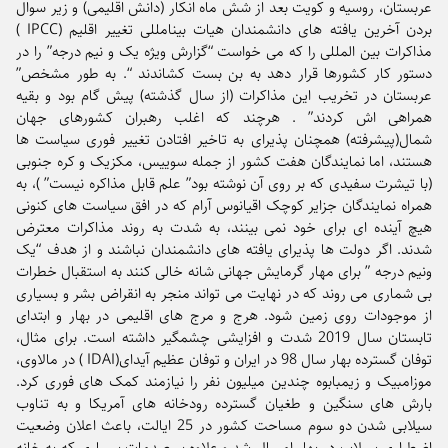
عربستان، روسیه و کویت بعد از شش ماه انکار (دانش اقلیمی) و زیر سوال
بردن آخرین یافته های دانشمندان هیات بینامللی تغییر اقلیم (IPCC )
مذاکرات بین المللی را که می خواست “گزارش ویژه یک و نیم درجه” را در
دستور کار کشورها قرار دهد به بن بست کشاندند “. به طور مشخص”
عربستان در تخریب این مذاکرات (از سال گذشته) پیش گام بود و بقیه
همراهی اش کردند” . هرچند که اغلب رهبران کشورهای جهان
شمال(پیشرفته) همچنان پذیرای به تاخیر افتادن تغییر فوری سیاست ها
هستند، اما نمایندگان هفت کشور از جمله سوییس، مکزیک و کره جنوبی
(با تیشرت سفیدی که بر روی آن نوشته بود” علم قابل مذاکره نیست” )، به
همراه نمایندگان جزایر کوچک اقیانوس آرام که در افق سیاست های کنونی
هیچ آینده ای برای خود نمی بینند، به شدت به روند مذاکرات معترض
شدند. اگر دولت ها پذیرای یافته های دانشمندان نباشند و از هدف “یک
ونیم درجه ” برای مهار گرمایش جهانی شانه خالی کنند به استقبال خطرات
بی شماری می روند که در نهایت می تواند منجر به انقراض بشر و بسیاری
از موجودات روی زمین شود. هرج و مرج های اقلیمی در بهار و ابتدای
تابستان سال 2019 شدت و افزایشی چشمگیر داشته است. برای مثال،
توفان گسترده بهار سال 98 در ایران و توفان عظیم آیدای(IDAI ) در مالاوی،
موزامبیک و زیمبابوه چندین میلیون نفر را نیازمند کمک های فوری کرد.
بارش های سنگین و طغیان گسترده رودخانه های آمریکا و به تناوب
سیلابی شدن دو سوم مساحت کشور در 25 ایالت، باعث اعلان وضعیت
اضطراری سیلاب در بهار امسال شد و علاوه بر صدمات بسیاری که به خانه