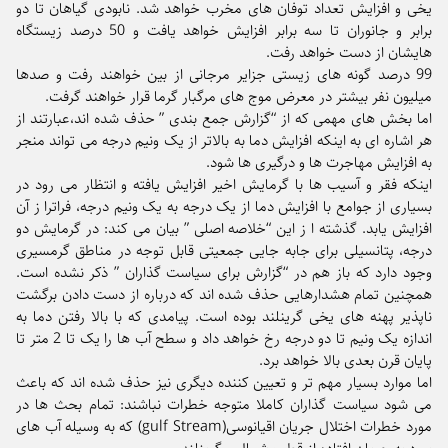
یخی و افزایش تعداد توفان های مخرب خواهد شد. نابودی گیاهان تا دو
برابر و جانوران تا سه برابر افزایش خواهد یافت و 50 درصد زیستگاه
هایشان از دست خواهد رفت.
99 درصد گونه های زیستی جزایر مرجانی از بین خواهند رفت و صدها
میلیون نفر بیشتر در معرض موج های مرگبار گرما قرار خواهند گرفت.
اما بخش های مهمی که از “گزارش جمع بندی ” حذف شده اند،عبارتند از
هر اشاره ای به اینکه افزایش دما به بالاتر از یک ونیم درجه می تواند منجر
به افزایش مهاجرت ها و درگیری ها شود.
اینکه فقر و آسیب ها با گرمایش اخیر افزایش یافته و انتظار می رود در
بسیاری از جوامع با افزایش دما از یک درجه به یک ونیم درجه، فراترا ز آن
افزایش یابد. گذشته ا ز این “خلاصه اصلی ” بیان می کند: در گرمایش دو
درجه، پتانسیلی برای جابه جایی جمعیتی قابل توجه در مناطق گرمسیری
وجود دارد که باز هم در “گزارش برای سیاست گذاران ” ذکر نشده است.
همچنین تمام هشدارهایی حذف شده اند که درباره از دست دادن برگشت
ناپذیر پهنه های یخی گرینلند بوده است. پیامدی که با بالا رفتن دما به
اندازه یک ونیم تا دو درجه رخ خواهد داد و سطح آب ها را یک تا 2 متر تا
پایان قرن بعدی بالا خواهد برد.
اما موارد بسیار مهم تر و تعیین کننده دیگری نیز حذف شده اند که باعث
می شود سیاست گذاران کاملا متوجه خطرات نباشند: تمام بحث ها در
مورد خطرات اختلال جریان اقیانوسی(gulf Stream) که به وسیله آب های