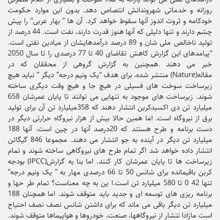
روزانه و خدماتی شهروندانش انتصاص دهد. بدون این موارد حکومت
خودکامه و ثروت اندوز آنها سقوط خواهد کرد. آن ها ” بهار عربی” را پیش
چشم دارند و تنها دلیلی که آنها هنوز قدرت دارند، نفت است. 44 درصد از
تولید ناخالص ملی شان و 89 درصد درآمدهایشان از میادین نفتی است.
“پیامدهای این گزارش کاهش تقاضای 40 تا 77 درصدی را تا سال 2050
خبر می دهند .همچنین به گزارش گروهی از محققان که در
مقاله(Nature) منتشر شده، برای هدف “یک ونیم درجه” دیگر ” نباید هیچ
زیرساخت سوخت های فسیلی در هیچ جا و هیچ وقت دیگری ساخته
شوند. زیرساخت های موجود به تنهایی می توانند تا پایان عمرشان 658
میلیارد تن دی اکسیدکربن انتشار دهند که 358میلیارد تن آن برای تولید
برق از نیروگاه است. اما همین حالا بیش از هزار نیروگاه حرارتی دیگر در
دست برنامه و طرح هستند که 20درصد آنها در چین است. آنها 188
میلیارد تن دیگر در آینده به جو انتشار می دهند. مجموعا 846 گیگاتن
انتشار داده خواهد شد اگر تمام طرح های نیروگاهی ساخته شوند و تمام
زیرساخت ها تا پایان عمرشان کار کنند. اما بنا به گزارش(IPCC) بودجه
کربن باقیمانده برای شانس 50 تا 66 درصدی مهار به ” یک ونیم درجه”
تنها 42 0 تا 580 میلیارد تن است.ا ین به چه معناست؟ تمام طر حها و
برنامه ریزی های توسعه ای و جدید باید متوقف شوند. اما همچنان 188
میلیارد تن دیگر باقی می ماند که برای داشتن شانس نصف نصف احتیاج
است مازادا نتشار از نیروگاهها، صنعت، خودروها و هواپیماها متوقف شوند.