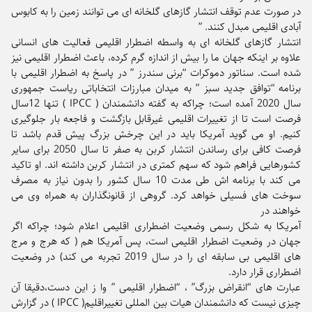
در صورت عدم توقف انتشار گازهای گلخانه ای می توانند زمین را به کابوس
آبادی اقلیمی مبدل کنند. ”
انتشار گازهای گلخانه ای به واسطه اضطرار اقلیمی فعالیت های انسانی
علاوه بر اینکه جهان ما را بیش از اندازه گرم کرده، باعث اضطرار اقلیمی نیز
شده است. سناتور دموکرات “برنی سندرز ” در پاسخ به اضطرار اقلیمی با
برنامه “توافق جدید سبز ” به میدان مبارزات انتخاباتی ریاست جمهوری
سال 2020 آمده است؛ چراکه به گفته دانشمندان ( IPCC ) تنها 12سال
فرصت است تا از تغییرات اقلیمی غیرقابل بازگشت و فاجعه بار جلوگیری
کنیم. او می گوید آمریکا باید در این چرخش بزرگ پیش قدم باشد تا
فرصت کافی برای رساندن انتشار کربن به صفر تا سال 2050 برای سایر
کشورهایی فراهم شود که سهم کمتری در انتشار کربن داشته اند. او تاکید
می کند با برنامه اش طی مدت 10 سال کشور را بدون نیاز به مصرف
سوخت های فسیلی خواهد کرد. گروهی از قانونگذاران به همراه وی می
خواهند در
آمریکا به شکل رسمی وضعیت اضطراری اقلیمی اعلام شود؛ چراکه اگر
جهان در وضعیت اضطرار اقلیمی است، پس آمریکا هم ( که هرج و مرج
های اقلیمی بی سابقه ای را در سال 2019 تجربه می کند) در وضعیت
اضطراری قرار دارد.
عبارت های “انقراض بزرگ” ، “اضطرار اقلیمی ” وا ز این دست،دقیقا آن
چیزی نیست که دانشمندان هیات بین المللی تغییراقلیم( IPCC ) در گزارش