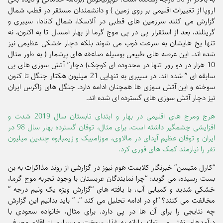
اروپا از تغییرات اقلیمی بر روی زمین ) و دانشمندان مستقر در قطب شمال
گزارش می کنند سرزمین های قطبی در آلاسکا، شمال کانادا، سیبری و
گرینلند، بعد از استقرار پی در پی موج گرما از بهار امسال تا به اکنون، نه
تنها یخ هایشان به سرعت ذوب می شوند بلکه دچار خشکی عظیمی نیز
شده اند. این عرصه های طبیعی بوسیله صاعقه های پرشمار ( به طور مثال
10 هزار در دو روز تنها در محدوده ای کوچک) دچار” آتش سوزی های بی
سابقه ای ” شده اند. در سیبری به تنهایی 21 میلیون هکتار جنگل تا کنون
سوخته و این آتش سوزی ها همچنان ادامه دارد. جنگل های زاگرس ایران
نیز دچار آتش سوزی های گسترده ای شده اند.
هرج ومرج های اقلیمی در بهار و ابتدای تابستان سال 2019 شدت و
افزایشی چشمگیر داشته است. برای مثال، توفان گسترده بهار سال 98 در
ایران و توفان عظیم آیدای در مالاوی، موزامبیک و زیمبابوه چندین میلیون
نفر را نیازمند کمک های فوری کرد.
“کارل متیسن” خبرنگار کلایمت هوم نیوز در گزارشی از روند مذاکرات به بن
بست رسیده، می گوید: “چرا نمایندگان عربستان با وجود تجربه موج گرما،
خشکی شدید و کمیابی آب، با یافته های “گزارش ویژه یک ونیم درجه ”
مخالفت می کنند؟ “او در ادامه تحلیل می کند “. ” باید بدانیم این گزارش
چه نتایجی را برای آن ها در پی دارد. برای مثال، خانواده سعودی با
درآمدهای نفتی می تواند یارانه به غذا، سوخت و بسیاری از اقلام مصرفی