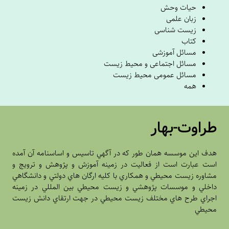
حیات وحش
زبان علمی
زیست شناسی
کتاب
مسائل آموزشی
مسائل اجتماعی و محیط زیست
مسائل عمومی محیط زیست
همه
طراوت-بهار
هدف اين موسسه همان طور که در آگهي تاسيس و اساسنامه آن آمده
است عبارت است از فعاليت در زمينه آموزش و پژوهش و ترويج و
مشاوره زيست محيطي و همکاري با کليه ارگان هاي دولتي و دانشگاهي
داخلي و موسسات پژوهشي و زيست محيطي بين المللي در زمينه
اجراي طرح هاي مختلف زيست محيطي در جهت ارتقاي دانش زيست
محيطي