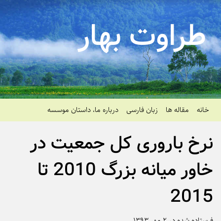
راوت بهار
نه
مقاله ها
زبان فارسی
درباره ما، داستان موسسه
خ باروری کل جمعیت در
خاور میانه بزرگ 2010 تا
201
ده شده در ۲ مهر ۱۳۹۳