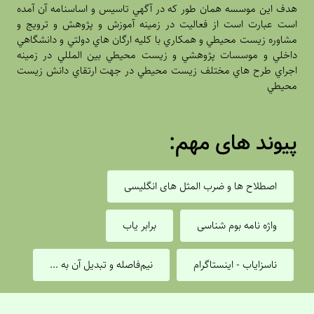
ف اين موسسه همان طور که در آگهي تاسيس و اساسنامه آن آمده
ت عبارت است از فعاليت در زمينه آموزش و پژوهش و ترويج و
اوره زيست محيطي و همکاري با کليه ارگان هاي دولتي و دانشگاهي
خلي و موسسات پژوهشي و زيست محيطي بين المللي در زمينه
راي طرح هاي مختلف زيست محيطي در جهت ارتقاي دانش زيست
يطي
یوند های مهم:
اصطلاح ها و ضرب المثل های انگلیسی
واژه نامه بوم شناسی
برابر یاب
ناسزایاب - اینستاگرام
نیم‌فاصله و تبدیل آن به ...