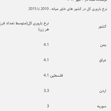
باروری کل در کشور های خاور میانه ، 2010 تا 2015
نرخ باروری کل(متوسط تعداد فرزندان
ور
هر زن)
ن
4.1
اق
4.1
فلسطین
4.1
دن
3.3
ریه
3