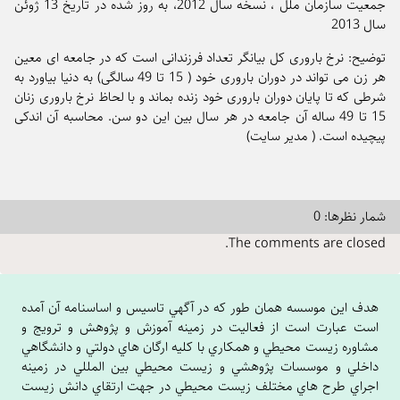
جمعیت سازمان ملل ، نسخه سال 2012، به روز شده در تاریخ 13 ژوئن
201
یح: نرخ باروری کل بیانگر تعداد فرزندانی است که در جامعه ای معین
هر زن می تواند در دوران باروری خود ( 15 تا 49 سالگی) به دنیا بیاورد به
ی که تا پایان دوران باروری خود زنده بماند و با لحاظ نرخ باروری زنان
15 تا 49 ساله آن جامعه در هر سال بین این دو سن. محاسبه آن اندکی
یده است. ( مدیر سایت)
 نظرها: 0
The comments are clos
ف اين موسسه همان طور که در آگهي تاسيس و اساسنامه آن آمده
ت عبارت است از فعاليت در زمينه آموزش و پژوهش و ترويج و
اوره زيست محيطي و همکاري با کليه ارگان هاي دولتي و دانشگاهي
خلي و موسسات پژوهشي و زيست محيطي بين المللي در زمينه
راي طرح هاي مختلف زيست محيطي در جهت ارتقاي دانش زيست