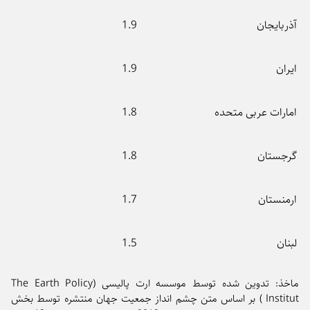
بایجان
1.9
ان
1.9
ارات عربی متحده
1.8
جستان
1.8
منستان
1.7
ان
1.5
ماخذ: تدوین شده توسط موسسه ارت پالیسی (The Earth Policy
Institut ) بر اساس متن چشم انداز جمعیت جهان منتشره توسط بخش