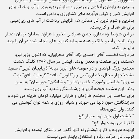
رسیدن به پایداری آبخوان زیرزمینی و افزایش بهره وری از آب و خاک برای
افزایش کمی و کیفی فرآورده های کشاورزی و دامی است.
بدترین و شوم ترین کار ممکن هم افزایش برداشت از آب های زیرزمینی
برای هر هدف و کاریست.
در این شرایط راه اندازی چنین هیولایی آبخور با هزاران میلیارد تومان اعتبار
روند نابودی آب و خاک و همه سرمایه گذاری های انجام شده در آن را چند
برابر می کند.
در دولت نخست آقای احمدی نژاد، آقای محرابیان، که اکنون وزیر نیرو
هستند، وزیر صنعت و معدن بودند. ایشان در سال ۱۳۸۶ کلنگ هشت
مجتمع بزرگ فولادی را در حوضه های آبریز میانه”آذربایجان غربی”، سفید
دشت”چهار محال بختیاری”، نی ریز”فارس”، بافت” کرمان”، بافق” یزد”،
سبزوار” خراسان رضوی”، خضری”قاین” و شادگان” خوزستان” به زمین
زدند. این هشت حوضه آبریز با ورشکستگی شدید آب روبروست.
برای ساخت این مجتمع ها زمان و هزاران میلیارد تومان هزینه می شود و
سازندگانش خون دلها می خورند و شبانه روزی با همه توان کوشش می
کنند. ولی شوربختانه:
” خشت اول چون نهد معمار کج
تا ثریا می رود دیوار کج”
اینهمه هزینه و کار و کوشش نه تنها گامی در راستای توسعه و افزایش
تولید، کار، درآمد، رفاه و استقلال پایدار ملی نیست