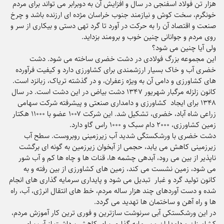
هزار تن فولاد اسفنجی در سال و افزایش آن به دوبرابر می تواند برای مردم
خونگرم، سخت کوش و نیازمند جنوب خراسان مژده ای ارزنده باشد و چرخ
صنعت و اقتصاد آن را به حرکت در آورد تا گرد تهی دستی و بیکاری از سر و
روی مردم و جوانانی چنین خوب و برومند بزداید.
ولی آیا چنین می شود؟
این مجموعه بزرگ فولادی در دشت خضری ساخته می شود. دشت
خضری آب و خاک بسیار ارزشمندی برای کشاورزی دارد و کیفیت فرآورده
های کشاورزی و دامی آن به ویژه زعفران، و در گذشته تریاک، زبانزد است‌.
کانون زلزله مرگبار شهریور ۱۳۴۷ دشت بیاض در این دشت است. در سال
۱۳۴۸ برای ایجاد کشاورزی و دامداری صنعتی و پیشرفته شرکت سهامی
زراعی شاه آباد، خضری، تشکیل شد. این شرکت ۱۰۰۷ عضو با ۱۱۰۰۰ هکتار
زمین کشاورزی، ۲۰۰۰ دام سبک و ۱۰۰۰ راس گاو دارد.
دشت خضری با ورشکستگی شدید آب زیرزمینی روبروست. سطح آب
زیرزمینی کاهش می یابد، حجمی از آبخوان زیرزمین به گونه ای برگشت
ناپذیر از بین می رود، آبدهی چشمه ها، قنات ها و چاه ها کم و آب شور
می شود، زمین نشست می کند، زمین های کشاورزی از بین رفته و به
کانون تولید گرد و غبار تبدیل می شود و پایداری سرمایه گذاری های انجام
شده و دست آوردهای چند هزار ساله مردم، خط های انتقال انرژی، آب، راه
ها و راه آهن و ساختمان ها تهدید می گردد.
در این ورشکستکی آبی سرنوشت سازترین و فوری ترین کار آموزش مردم،
کشاورزان و دامداران و سرمایه گذاری برای کاهش برداشت از آب برای