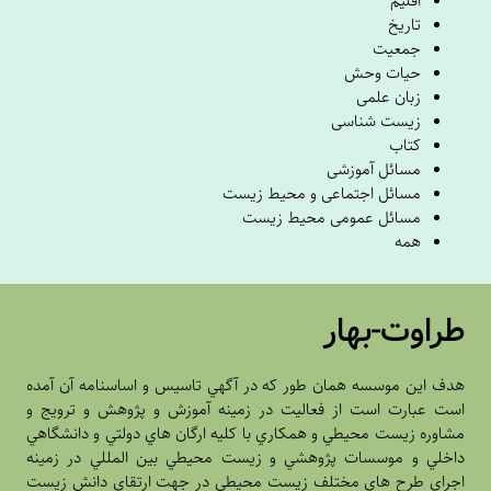
اقلیم
تاریخ
جمعیت
حیات وحش
زبان علمی
زیست شناسی
کتاب
مسائل آموزشی
مسائل اجتماعی و محیط زیست
مسائل عمومی محیط زیست
همه
طراوت-بهار
هدف اين موسسه همان طور که در آگهي تاسيس و اساسنامه آن آمده
است عبارت است از فعاليت در زمينه آموزش و پژوهش و ترويج و
مشاوره زيست محيطي و همکاري با کليه ارگان هاي دولتي و دانشگاهي
داخلي و موسسات پژوهشي و زيست محيطي بين المللي در زمينه
اجراي طرح هاي مختلف زيست محيطي در جهت ارتقاي دانش زيست