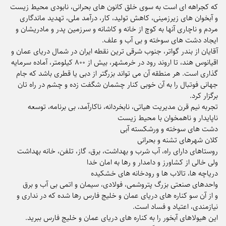
که کجراهه ای است به سوی خلق کانون های بحرانی، نابودی محیط زیست
و آبخوان های زیرزمینی، کاهش تولید، کار، درآمد ملی، تهدید ماندگاری
مردم و ناچاری آنها به کوچ از خانه و کاشانه و سرزمین پدر و‌ مادریشان و
ایجاد دشت های سوخته و بی آب و علف.
آقایان از بندر گواتر، جنوب شرقی ترین نقطه ایران در شمال دریای عمان و
اقیانوس هند، تا اروند رود در خرمشهر، بیش از ۸۰۰ کیلومتر، آماده سرمایه
گذاری است. هر منطقه آن می تواند بزرگتر از دبی یا قطری باشد که جام
جهانی فوتبال را به آن خوبی کنار چشمان شگفت زده و چشم در راه تان
برگزار کرد.
تجربه نیم قرن مدیریت هیاتی، نابخردانه، ناکارآمد، بی برنامه، توسعه
ناپایدار و ناهمخوان با محیط زیست
دشت های سوخته و ورشکسته آبی
کلان شهرهای تشنه و بحرانی
روستاهای دارای راه، آب شرب و بهداشت، برق، گاز، تلفن، خانه بهداشت
ولی خالی از کشاورز و دامدار و رها به امان خدا
دریاچه ها، تالاب ها و رودخانه های خشکیده
واحدهای صنعتی بزرگ پتروشمی، فولادی، سیمان و اتمی بی آب و برق
و از آن سو کناره های دریای عمان و خلیج فارس رها شده که در نداری و
نیازمندی، اعتیاد و فساد است.
این هیولاهای آبخور را به کناره های دریای عمان و خلیج فارس ببرید.