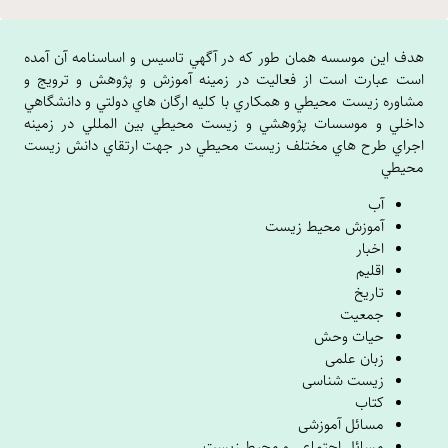
هدف اين موسسه همان طور که در آگهي تاسيس و اساسنامه آن آمده
است عبارت است از فعاليت در زمينه آموزش و پژوهش و ترويج و
مشاوره زيست محيطي و همکاري با کليه ارگان هاي دولتي و دانشگاهي
داخلي و موسسات پژوهشي و زيست محيطي بين المللي در زمينه
اجراي طرح هاي مختلف زيست محيطي در جهت ارتقاي دانش زيست
محيطي
آب
آموزش محیط زیست
اخبار
اقلیم
تاریخ
جمعیت
حیات وحش
زبان علمی
زیست شناسی
کتاب
مسائل آموزشی
مسائل اجتماعی و محیط زیست