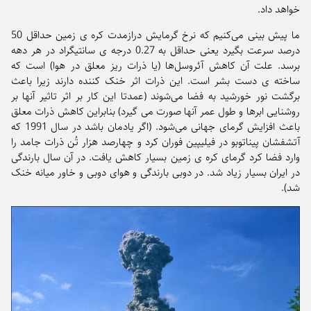
خواهد داد.
ما پیش بینی می‌کنیم که نرخ گرمایش درازمدت کره ی زمین حداقل 50
درصد سرعت بگیرد یعنی حداقل به 0.27 درجه ی سانتیگراد در هر دهه
برسد. علت آن کاهش آئروسل‌ها (یا ذرات ریز معلق در هوا) است که
ساخته ی دست بشر است. این ذرات اثر خنک کننده دارند زیرا باعث
برگشت نور خورشید به فضا می‌شوند (عمدتا این کار بر اثر تاثیر آنها بر
روشنایی ابرها و طول عمر آنها صورت می گیرد) بنابراین کاهش ذرات معلق
باعث افزایش گرمای جهانی می‌شود. (اگر یادمان باشد در سال 1991 که
آتشفشان پیناتوبو در فیلیپین فوران کرد و چهارصد هزار تُن ذرات جامد را
وارد فضا کرد گرمای کره ی زمین بسیار کاهش یافت. در آن سال بارندگی
در ایران بسیار زیاد شد. در دوبی بارندگی و هوای دوبی و خاور میانه خنک
شد).