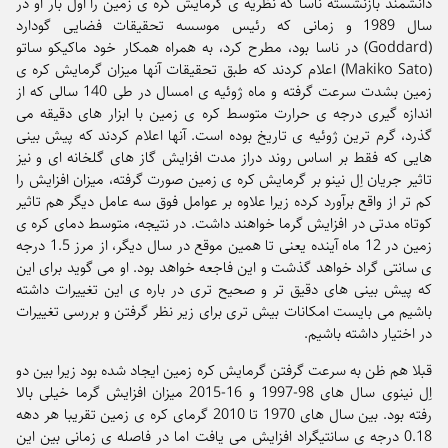
دانشمند بازنشسته ناسا که نظریه ی گرمایش کره ی زمین را اول بار او در
سال 1989 و زمانی که رئیس موسسه تحقیقات فضایی گودارد
(Goddard) در ناسا بود، مطرح کرد، به همراه همکار خود ماکیکو ساتو
(Makiko Sato) اعلام کردند که طبق تحقیقات آنها میزان گرمایش کره ی
زمین بشدت سرعت گرفته و ماه ژوئیه ی امسال در طی 140 سالی که از
اندازه گیری درجه ی حرارت متوسط کره ی زمین با ابزار های دقیقه می
گذرد، گرم ترین ژوئیه ی تاریخ بوده است. آنها اعلام کردند که پیش بینی
هایی که فقط بر اساس روند دراز مدت افزایش گاز های گلخانه ای و نیز
تاثیر جریان اِل نینو بر گرمایش کره ی زمین صورت گرفته، میزان افزایش را
کم تر از واقع برآورد کرده زیرا علاوه بر عوامل فوق سه عامل دیگر هم تاثیر
کوتاه مدتی در افزایش گرما خواهند داشت. در نتیجه، متوسط دمای کره ی
زمین در 12 ماه آینده یعنی تا همین موقع در سال دیگر، از مرز 1.5 درجه
ی سانتی گراد خواهد گذشت و این فاجعه خواهد بود. او می گوید برای این
که پیش بینی های دقیق تر و صحیح تری در باره ی این تغییرات داشته
باشیم می بایست امکانات بیش تری برای زیر نظر گرفتن و بررسی تغییرات
در اختیار داشته باشیم.
قبلا هم ظن به سرعت گرفتن گرمایش کره زمین ایجاد شده بود زیرا بین دو
اِل نینوی سال های 98-1997 و 16-2015 میزان افزایش گرما خیلی بالا
رفته بود. بین سال های 1970 تا 2010 گرمای کره ی زمین تقریبا هر دهه
0.18 درجه ی سانتیگراد افزایش می یافت اما در فاصله ی زمانی بین این