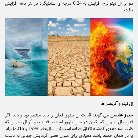
دو اَبَر اِل نینو نرخ افزایش به 0.24 درجه ی سانتیگراد در هر دهه افزایش
یافت.
اِل نینو و آئروسل‌ها
جیمز هانسن می گوید:
قدرت اِل نینوی فعلی را باید منتظر بود و دید. اگر
قدرتِ اِل نینویی که اکنون در حال ظهور است با قدرتِ دو اَبَر اِل نینویی که
ظرف سه دهه‌ی گذشته اتفاق افتاده است (در سال‌های 1998 و 2016) برابر
یا در همان حدود باشد معیاری برای میزان فعلی گرمایش جهانی به دست