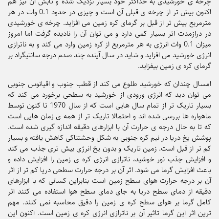
چرخه ی خورشیدی به حداکثر خود بسیار نزدیک شده و تابش آن نیز هم
اکنون بیش تر از چرخه ی قبلی آن است و چیزی در حدود 0.1 وات در هر
مترمربع بیش تر از قبل بر گرمای کره زمین می افزاید. چرخه ی خورشیدی
در درازمدت اثر بسیار کمی دارد و می توان آن را نادیده گرفت اما امروز
میزان 0.1 وات انرژی به هر مترمربع از کره زمین وارد می کند و به ناترازی
انرژی خورشید می افزاید و شاید در سال آینده چند صدم درجه سانتیگراد بر
گرمای کره ی زمین بیفزاید.
امسال چندان که خورشید طلوع می کند از قطب جنوب و اقیانوس جنوبی
می توان دید که انرژی ورودی از خورشید به سطحی برخورد می کند که
بسیار تاریک تر از تمام سال هایی است که از سال 1970 تا کنون توسط
ماهواره ها بررسی شده اند و احتمالا تاریک تر از همه ی زمان هایی است
که تا به حال درجه ی حرارت آن با ابزارهای دقیقه اندازه گیری شده است.
پوشش یخ دریا در نیم کره جنوبی به شکل وحشتناکی کاهش یافته و بسیار
کم تر از قبل است. زمین تاریک و بدون یخ انرژی بیش تری جذب می کند
و افزایش جذب نور خوشید، ناترازی انرژی کره ی زمین را افزایش داده و
باعث افزایش گرما می شود. اثر آن بر درجه حرارت سطحی دریا کم تر از اثر
آن بر درجه حرارت هوای سطح زمین است بنابراین کسانی که با ابزارهای
دقیقه از دمای سطح دریا به جای دمای سطح هوا استفاده می کنند اثر
کامل گرما بر هوای سطح کره ی زمین را دقیق محاسبه نمی کنند. مهم
ترین اثر این گرما تاثیر آن بر ناترازی انرژی کره ی زمین است. اکنون این