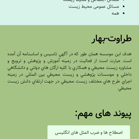
مسائل عمومی محیط زیست
همه
طراوت-بهار
هدف اين موسسه همان طور که در آگهي تاسيس و اساسنامه آن آمده
است عبارت است از فعاليت در زمينه آموزش و پژوهش و ترويج و
مشاوره زيست محيطي و همکاري با کليه ارگان هاي دولتي و دانشگاهي
داخلي و موسسات پژوهشي و زيست محيطي بين المللي در زمينه
اجراي طرح هاي مختلف زيست محيطي در جهت ارتقاي دانش زيست
محيطي
پیوند های مهم:
اصطلاح ها و ضرب المثل های انگلیسی