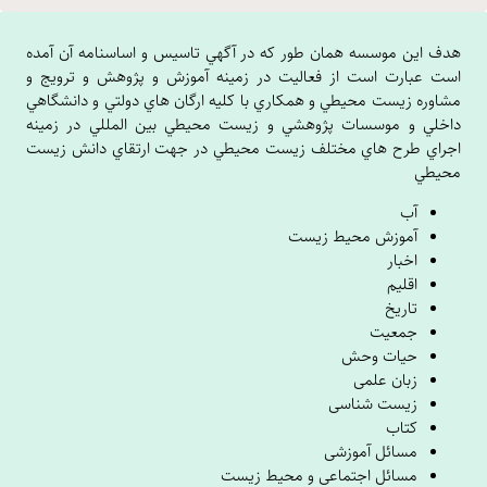
هدف اين موسسه همان طور که در آگهي تاسيس و اساسنامه آن آمده
است عبارت است از فعاليت در زمينه آموزش و پژوهش و ترويج و
مشاوره زيست محيطي و همکاري با کليه ارگان هاي دولتي و دانشگاهي
داخلي و موسسات پژوهشي و زيست محيطي بين المللي در زمينه
اجراي طرح هاي مختلف زيست محيطي در جهت ارتقاي دانش زيست
محيطي
آب
آموزش محیط زیست
اخبار
اقلیم
تاریخ
جمعیت
حیات وحش
زبان علمی
زیست شناسی
کتاب
مسائل آموزشی
مسائل اجتماعی و محیط زیست