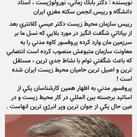
نويسنده : دكتر بابك زماني، نورولوژيست ، استاد
دانشگاه و رييس انجمن سكته مغزي ايران
رييس سازمان محيط زيست دكتر عيسي كلانتري بعد
از بياناتي شگفت انگيز در مورد بلايي كه نسل ما بر
سرزمين مان وارد كرده پروفسور كاوه مدني را به
معاونت سازمان متبوعش منصوب كرده است انتصابي
كه باعث شگفتي توام با نشاط جدي ترين ، مستقل
ترين و اصيل ترين حاميان محيط زيست ايران شده
است !
پروفسور مدني به اظهار همين كارشناسان يكي از
اساتيد برجسته بين المللي در كار محيط زيست و در
عين حال يكي از جوان ترين وپر انرژي ترين انهاست .