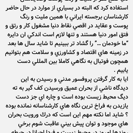
استفاده كرد كه البته در بسياري از موارد در حال حاضر
كارشناسان برجسته ايراني با همين مليت و رنگ
پوست و عقايد در اقصي نقاط دنيا مشغول كار و رتق و
فتق امور دنيا هستند و تنها لازم است اندكي ان دايره
“ما خودمان …” را گشاد تر ببينيم تا شايد سال ها بعد
در زمينه هاي اقتصاد و كشاورزي و سلامت هم بتوانيم
همچون فوتبال به نگاهي كاملا بين المللي دست
يابيم .
ايا به كار گرفتن پروفسور مدني و رسيدن به اين
ديدگاه ناشي از بحران عميق ورسيدن كف گير به ته
ديگ محيط زيست بوده است و چاره اي جز دست
يازيدن به فراخ ترين نگاه هاي كارشناسانه نمانده بوده
؟ شايد اما نكته مهم اين است كه درك ورويت بحران
هاي موجود و توان پيش بيني عاقبت شوم برخي
روندها امروز در محيط زيست و فردا احيانا در حيطه