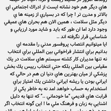
هاي ديگر هم خود نشانه ايست از ادراك اجتماعي اي
بالاتر و مدرن تر ! چرا كه در بسياري از زمينه ها ي
ديگر مثل سلامت ، همين الان هم بحران هاي عميقي
وجود دارد اما ان طور كه بايد و شايد مورد ارزيابي و
شناسايي قرار نگرفته اند ..
ايا ميتوانيم انتصاب پروفسور مدني را مقدمه اي
بدانيم براي انتشار فراخواني بين المللي براي انتخاب
نه تنها مديران كار كشته سيستم هاي سلامت در يك
مقياس بين المللي بلكه حتي انتخاب رييس يك بخش
پزشكي از ميان بهترين هاي دنيا ان هم در حالي كه
ايراني بودن يا ريشه ايراني داشتن يك امتياز براي
استخدام به حساب خواهد امد نه به خاطر يكي از
قرابت هاي قديمي “ما خودماني ..” كه تنها به دليل
اشنايي به زبان و فرهنگ ملي ما ! اين گونه انتخاب اگر