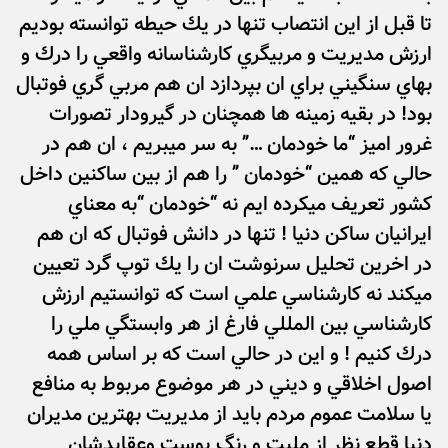
تا قبل از اين انتصاب تنها در يك حيطه توانسته بوديم
ارزش مديريت و مربيگري كارشناسانه واقعي را درك و
بهاي سنگيني براي ان بپردازد ان هم مربي گري فوتبال
بود! در بقيه زمينه ها همچنان در گيرودار تصورات
غرور اميز “ما خودمان …” به سر ميبريم ، ان هم در
حالي كه همين “خودمان ” را هم از بين ساكنين داخل
كشور تعريف ميكرده ايم نه “خودمان “به معناي
ايرانيان ساكن دنيا ! تنها در دانش فوتبال كه ان هم
در اخرين تحليل سرنوشت ان را يك توپ گرد تعيين
ميكند نه كارشناسي علمي است كه توانستيم ارزش
كارشناسي بين المللي فارغ از هر وابستگي ملي را
درك كنيم ! و اين در حالي است كه بر اساس همه
اصول اخلاقي و ديني در هر موضوع مربوط به منافع
يا سلامت عموم مردم بايد از مديريت بهترين مديران
دنيا قطع نظر از مليت و رنگ پوست وعقايدشان