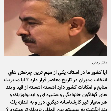
دكتر زماني
ايا كشور ما در استانه يكي از مهم ترين چرخش هاي
انتخاب مديران در تاريخ معاصر قرار دارد ؟ ايا مديريت
منابع و امكانات كشور دارد اهسته اهسته از قيد و بند
هاي گوناگون خانوادگي و عشيره اي و ايديولوژيك و
هر معيار غير كارشناسانه ديگري دور و به اندازه يك
بند انگشت به سيستم بين المللي نزديك تر ميشود ؟