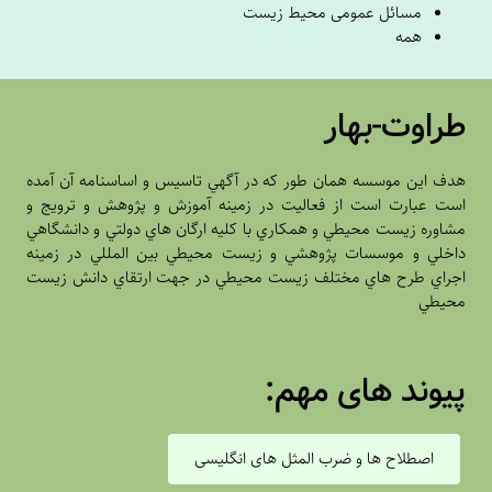
مسائل عمومی محیط زیست
همه
طراوت-بهار
هدف اين موسسه همان طور که در آگهي تاسيس و اساسنامه آن آمده
است عبارت است از فعاليت در زمينه آموزش و پژوهش و ترويج و
مشاوره زيست محيطي و همکاري با کليه ارگان هاي دولتي و دانشگاهي
داخلي و موسسات پژوهشي و زيست محيطي بين المللي در زمينه
اجراي طرح هاي مختلف زيست محيطي در جهت ارتقاي دانش زيست
محيطي
پیوند های مهم:
اصطلاح ها و ضرب المثل های انگلیسی