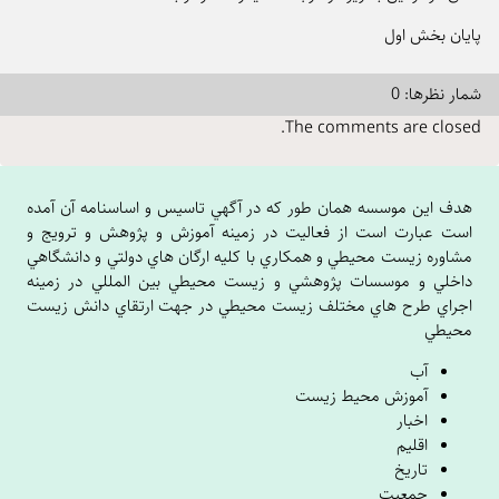
پایان بخش اول
شمار نظرها: 0
The comments are closed.
هدف اين موسسه همان طور که در آگهي تاسيس و اساسنامه آن آمده
است عبارت است از فعاليت در زمينه آموزش و پژوهش و ترويج و
مشاوره زيست محيطي و همکاري با کليه ارگان هاي دولتي و دانشگاهي
داخلي و موسسات پژوهشي و زيست محيطي بين المللي در زمينه
اجراي طرح هاي مختلف زيست محيطي در جهت ارتقاي دانش زيست
محيطي
آب
آموزش محیط زیست
اخبار
اقلیم
تاریخ
جمعیت