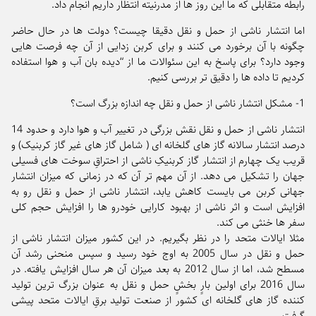
رابطه متقابلی که ما این روز ها از مدرنیته انتظار داریم انجام داد.
اما انتشار ناشی از حمل و نقل دقیقا چیست؟ دولت ها در حال حاضر
چگونه با آن برخورد می کنند و برای کربن زدایی از آن چه فرصت هایی
وجود دارد؟ برای پاسخ به این سئوالات ما از “دیده بان آب و هوا استفاده
کردیم تا داده ها را دقیق تر بررسی کنیم.
1- مشکل انتشار ناشی از حمل و نقل چه اندازه بزرگ است؟
انتشار ناشی از حمل و نقل نقش بزرگی در تغییر آب و هوا دارد و حدود 14
درصد انتشار سالانه گاز های گلخانه ای ( شامل گاز های غیر گاز کربنیک) و
قریب یک چهارم از انتشار گاز کربنیکِ ناشی از احتراقِ سوخت های فسیلی
جهان را تشکیل می دهد. از آن مهم تر آن که در زمانی که میزان انتشار
جهانی کربن می بایست کاهش یابد، انتشار ناشی از حمل و نقل رو به
افزایش است و اثر ناشی از بهبود کارایی خودرو ها را افزایش حجم کلی
سفر ها خنثی می کند.
مثلا ایالات متحد را در نظر بگیریم. در این کشور میزان انتشار ناشی از
حمل و نقل در سال 2005 به اوج خود رسید و سپس منحنی رشد آن
مسطح شد، اما از سال 2012 به بعد میزان آن هر سال افزایش یافته. در
سال 2016 برای اولین بارِِ بخشِِ حمل و نقل به عنوان بزرگ ترین تولید
کننده گاز های گلخانه ای کشور از صنعت تولید برقِ ایالات متحد پیشی
گرفت.