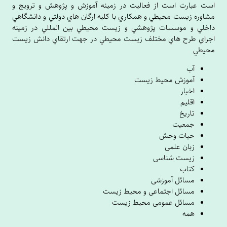
است عبارت است از فعاليت در زمينه آموزش و پژوهش و ترويج و
مشاوره زيست محيطي و همکاري با کليه ارگان هاي دولتي و دانشگاهي
داخلي و موسسات پژوهشي و زيست محيطي بين المللي در زمينه
اجراي طرح هاي مختلف زيست محيطي در جهت ارتقاي دانش زيست
محيطي
آب
آموزش محیط زیست
اخبار
اقلیم
تاریخ
جمعیت
حیات وحش
زبان علمی
زیست شناسی
کتاب
مسائل آموزشی
مسائل اجتماعی و محیط زیست
مسائل عمومی محیط زیست
همه