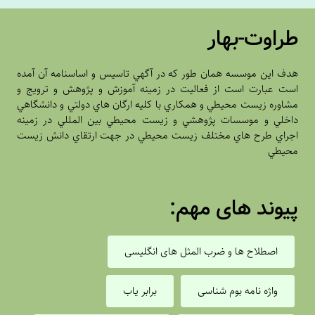
طراوت-بهار
هدف اين موسسه همان طور که در آگهي تاسيس و اساسنامه آن آمده
است عبارت است از فعاليت در زمينه آموزش و پژوهش و ترويج و
مشاوره زيست محيطي و همکاري با کليه ارگان هاي دولتي و دانشگاهي
داخلي و موسسات پژوهشي و زيست محيطي بين المللي در زمينه
اجراي طرح هاي مختلف زيست محيطي در جهت ارتقاي دانش زيست
محيطي
پیوند های مهم:
اصطلاح ها و ضرب المثل های انگلیسی
واژه نامه بوم شناسی
برابر یاب