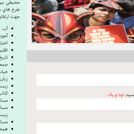
محيطي بين 
طرح هاي م
جهت ارتقا
آب
آموز
اخبار
اقلی
تاریخ
جمع
حیا
زبان
زیس
کتاب
یسید:
نود و یک
مسائ
مسائ
زیس
مسائ
همه