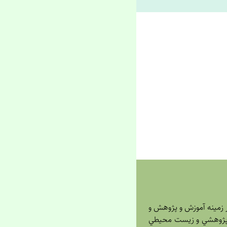
زمينه آموزش و پژوهش و
ت پژوهشي و زيست محيطي