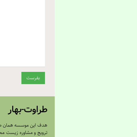
طراوت-بهار
هدف اين موسسه همان طور
ترويج و مشاوره زيست مح