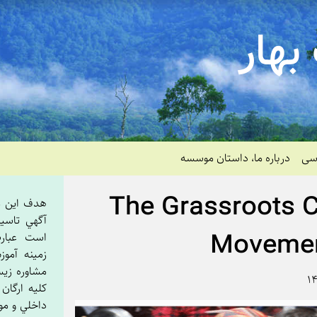
بهار
رسی
درباره ما، داستان موسسه
The Grassroots 
هدف اين م
آگهي تاسي
Movement
است عبار
زمينه آمو
مشاوره زي
کليه ارگان
داخلي و م