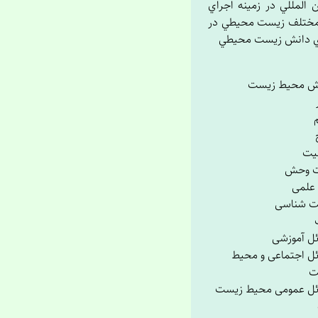
المللي در زمينه اجراي
ختلف زيست محيطي در
ي دانش زيست محيطي
ش محیط زیست
م
یت
ت وحش
 علمی
ت شناسی
ل آموزشی
ل اجتماعی و محیط
ت
ل عمومی محیط زیست